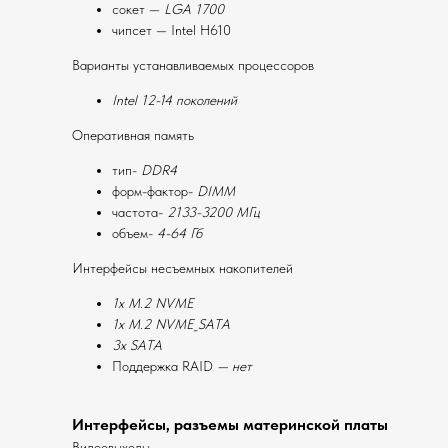
сокет —
LGA 1700
чипсет — Intel H610
Варианты устанавливаемых процессоров
Intel 12-14 поколений
Оперативная память
тип-
DDR4
форм-фактор-
DIMM
частота-
2133-3200 МГц
объем-
4-64 Гб
Интерфейсы несъемных накопителей
1x M.2 NVME
1x M.2 NVME_SATA
3x SATA
Поддержка RAID
— нет
Интерфейсы, разъемы материнской платы
Видеовыходы