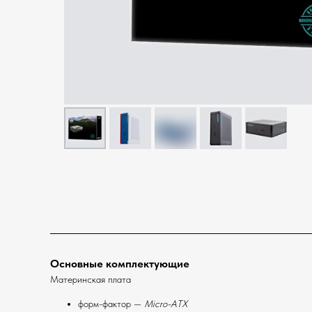
Основные комплектующие
Материнская плата
форм-фактор —
Micro-ATX