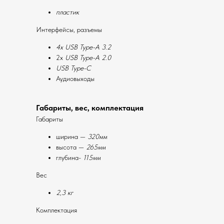
пластик
Интерфейсы, разъемы
4x USB Type-A 3.2
2x
USB Type-A 2.0
USB Type-C
Аудиовыходы
Габариты, вес, комплектация
Габариты
ширина —
320мм
высота —
265мм
глубина-
115мм
Вес
2,3 кг
Комплектация