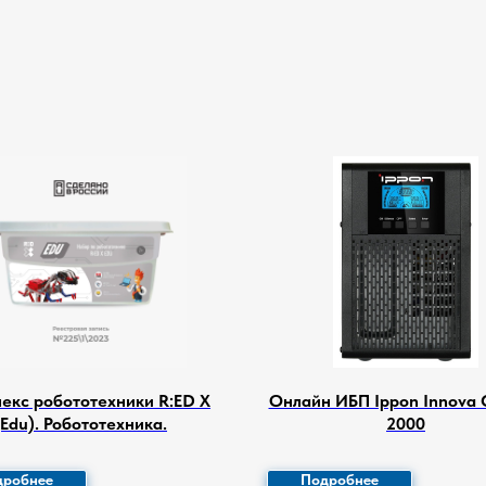
екс робототехники R:ED X
Онлайн ИБП Ippon Innova 
(Edu). Робототехника.
2000
дробнее
Подробнее