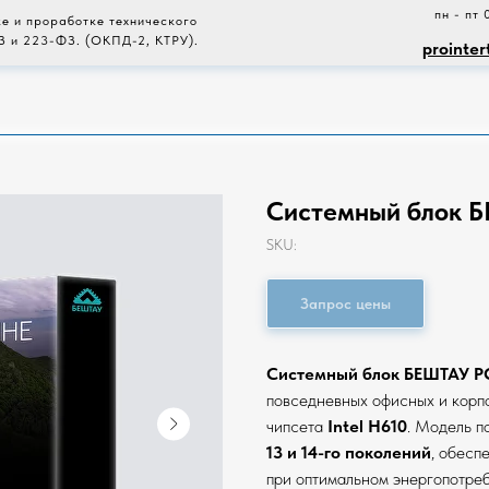
пн - пт 
е и проработке технического
З и 223-ФЗ. (ОКПД-2, КТРУ).
prointer
Системный блок Б
SKU:
Запрос цены
Системный блок БЕШТАУ PC
повседневных офисных и корпо
чипсета
Intel H610
. Модель п
13 и 14-го поколений
, обесп
при оптимальном энергопотреб