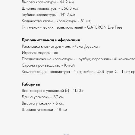
Высота клавиатуры - 44.2 мм
Ширина клавиатуры - 366.3 мм
Глубина клавиатуры - 141.2 мм
Количество клавиш клавиатуры - 81 шт.
Тип механических переключателей - GATERON EverFree
Дополнительная информация
Раскладка клавиатуры - английская/русская
Игровая модель - да
Предназначение клавиатуры - ноутбук; персональный компьют
Страна производства - Китай
Комплектация - клавиатура - 1 шт; кабель USB Type-C - 1 шт; п
Габариты
Вес товара с упаковкой (г) - 1150 г
Длина упаковки - 37 см
Высота упаковки - 6 см
Ширина упаковки - 18 см