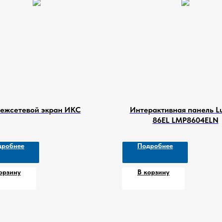
ежсетевой экран ИКС
Интерактивная панель L
86EL LMP8604ELN
дробнее
Подробнее
орзину
В корзину