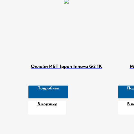
Онлайн ИБП Ippon Innova G2 1K
М
Подробнее
По
В корзину
В к