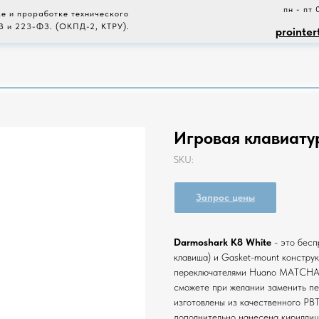
пн - пт 
е и проработке технического
З и 223-ФЗ. (ОКПД-2, КТРУ).
prointer
Игровая клавиату
SKU:
Запрос цены
Darmoshark K8 White
- это бесп
клавиша) и Gasket-mount констр
переключателями Huano MATCHA La
сможете при желании заменить пе
изготовлены из качественного PBT
дополнительно нанесена кириллиц