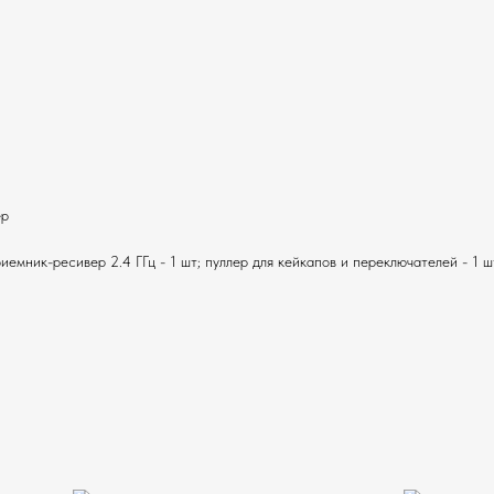
ер
риемник-ресивер 2.4 ГГц - 1 шт; пуллер для кейкапов и переключателей - 1 ш