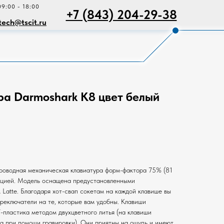
09:00 - 18:00
+7 (843) 204-29-38
tech@tscit.ru
ра Darmoshark K8 цвет белый
роводная механическая клавиатура форм-фактора 75% (81
укцией. Модель оснащена предустановленными
tte. Благодаря хот-свап сокетам на каждой клавише вы
реключатели на те, которые вам удобны. Клавиши
-пластика методом двухцветного литья (на клавиши
а при помощи гравировки). Они приятны на ощупь и имеют