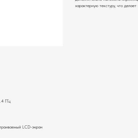
характерную текстуру, что делает
.4 ГГц
астраиваемый LCD-экран