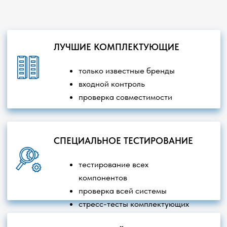
Главная
О компании
Наши проекты
Контакты
Ноутбуки
Серверное оборудование
Компьютеры
Товары для геймеров
Моноблоки
Интерактивное оборудование
Робототехника
Офисная техника
Российское ПО
Сетевое оборудование
Видеонаблюдение
Бесперебойное питание
Мониторы