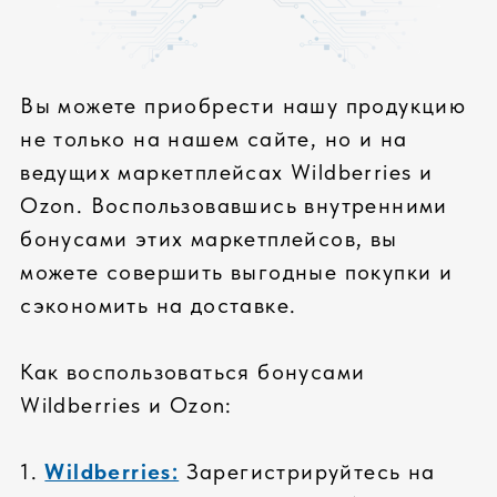
Сборка сертифицированных компьютеров
под собственным брендом соответствует
всем современным требованиям
ЛУЧШИЕ КОМПЛЕКТУЮЩИЕ
только известные бренды
входной контроль
проверка совместимости
СПЕЦИАЛЬНОЕ ТЕСТИРОВАНИЕ
тестирование всех
компонентов
проверка всей системы
стресс-тесты комплектующих
КАЧЕСТВЕННЫЙ СЕРВИС
стандартная гарантия: 36 месяцев
расширенная гарантия до 5 лет