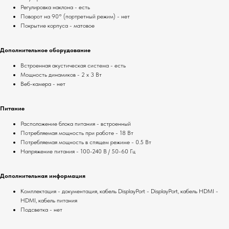
Регулировка наклона - есть
Поворот на 90° (портретный режим) - нет
Покрытие корпуса - матовое
Дополнительное оборудование
Встроенная акустическая система - есть
Мощность динамиков - 2 x 3 Вт
Веб-камера - нет
Питание
Расположение блока питания - встроенный
Потребляемая мощность при работе - 18 Вт
Потребляемая мощность в спящем режиме - 0.5 Вт
Напряжение питания - 100-240 В / 50-60 Гц
Дополнительная информация
Комплектация - документация, кабель DisplayPort - DisplayPort, кабель HDMI -
HDMI, кабель питания
Подсветка - нет
Мы на маркетплейсах