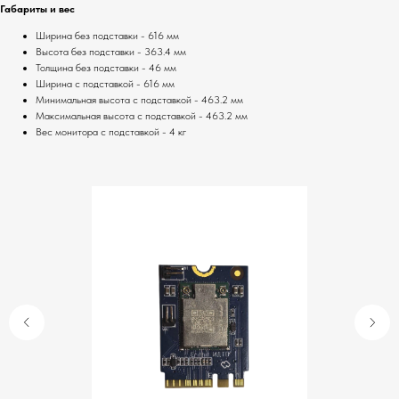
Габариты и вес
Ширина без подставки - 616 мм
Высота без подставки - 363.4 мм
Вы можете приобрести нашу продукцию
Толщина без подставки - 46 мм
не только на нашем сайте, но и на
Ширина с подставкой - 616 мм
ведущих маркетплейсах Wildberries и
Минимальная высота с подставкой - 463.2 мм
Максимальная высота с подставкой - 463.2 мм
Ozon. Воспользовавшись внутренними
Вес монитора с подставкой - 4 кг
бонусами этих маркетплейсов, вы
можете совершить выгодные покупки и
сэкономить на доставке.
Как воспользоваться бонусами
Wildberries и Ozon:
1.
Wildberries:
Зарегистрируйтесь на
сайте Wildberries и получите бонусный
счет. Бонусы начисляются за покупки и
участие в акциях. Их можно
использовать для оплаты до 99%
стоимости заказа.
2.
Ozon
: Оформите подписку Ozon