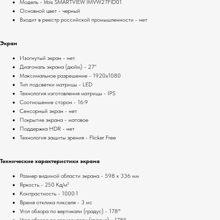
Модель - Irbis SMARTVIEW IMVW27FID01
Основной цвет - черный
Входит в реестр российской промышленности - нет
Экран
Изогнутый экран - нет
Диагональ экрана (дюйм) - 27"
Максимальное разрешение - 1920x1080
Тип подсветки матрицы - LED
Технология изготовления матрицы - IPS
Соотношение сторон - 16:9
Сенсорный экран - нет
Покрытие экрана - матовое
Поддержка HDR - нет
Технология защиты зрения - Flicker Free
Технические характеристики экрана
Размер видимой области экрана - 598 x 336 мм
Яркость - 250 Кд/м²
Контрастность - 1000:1
Время отклика пикселя - 3 мс
Угол обзора по вертикали (градус) - 178°