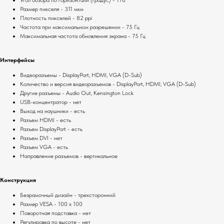
Угол обзора по горизонтали (градус) - 178°
Размер пикселя - 311 мкм
Плотность пикселей - 82 ppi
Частота при максимальном разрешении - 75 Гц
Максимальная частота обновления экрана - 75 Гц
Интерфейсы
Видеоразъемы - DisplayPort, HDMI, VGA (D-Sub)
Количество и версия видеоразъемов - DisplayPort, HDMI, VGA (D-Sub)
Другие разъемы - Audio Out, Kensington Lock
USB-концентратор - нет
Выход на наушники - есть
Разъем HDMI - есть
Разъем DisplayPort - есть
Разъем DVI - нет
Разъем VGA - есть
Направление разъемов - вертикальное
Конструкция
Безрамочный дизайн - трехсторонний
Размер VESA - 100 x 100
Поворотная подставка - нет
Регулировка по высоте - нет