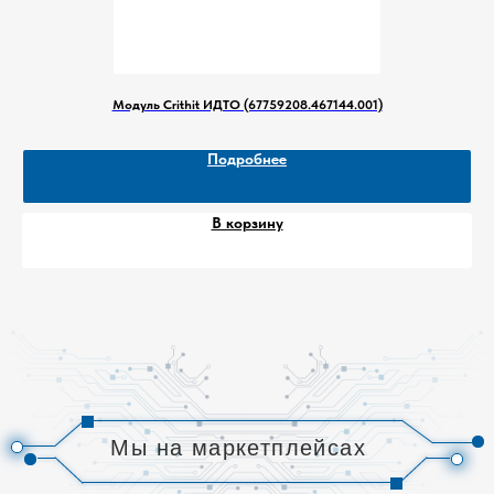
Premium. Она дает доступ к бесплатной
доставке на все заказы, повышенному
проценту кешбэка и эксклюзивным
скидкам.
Модуль Crithit ИДТО (67759208.467144.001)
Выбирайте нашу продукцию на
маркетплейсах Wildberries и Ozon и
Подробнее
пользуйтесь всеми преимуществами
онлайн-покупок!
В корзину
СОБСТВЕННОЕ
ПРОИЗВОДСТВО