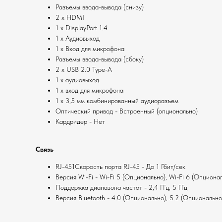
Разъемы ввода-вывода (снизу)
2 x HDMI
1 x DisplayPort 1.4
1 x Аудиовыход
1 х Вход для микрофона
Разъемы ввода-вывода (сбоку)
2 x USB 2.0 Type-A
1 x аудиовыход
1 х вход для микрофона
1 х 3,5 мм комбинированный аудиоразъем
Оптический привод - Встроенный (опционально)
Кардридер - Нет
Связь
RJ-451Скорость порта RJ-45 - До 1 Гбит/сек
Версия Wi-Fi - Wi-Fi 5 (Опционально), Wi-Fi 6 (Опциона
Поддержка диапазона частот - 2,4 ГГц, 5 ГГц
Версия Bluetooth - 4.0 (Опционально), 5.2 (Опционально