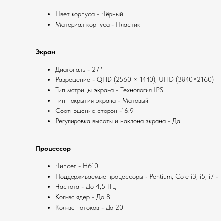
Цвет корпуса - Чёрный
Материал корпуса - Пластик
Экран
Диагональ - 27''
Разрешение - QHD (2560 × 1440), UHD (3840×2160)
Тип матрицы экрана - Технология IPS
Тип покрытия экрана - Матовый
Соотношение сторон -16:9
Регулировка высоты и наклона экрана - Да
Процессор
Чипсет - H610
Поддерживаемые процессоры - Pentium, Core i3, i5, i7 - 1
Частота - До 4,5 ГГц
Кол-во ядер - До 8
Кол-во потоков - До 20