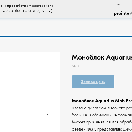
пн - пт 
е и проработке технического
З и 223-ФЗ. (ОКПД-2, КТРУ).
prointer
Моноблок Aquarius
SKU:
Запрос цены
Моноблок Aquarius Mnb Pr
цвета с дисплеем высокого ра
большими объемами информаци
Может применяться для обраб
сведениями, представляющими