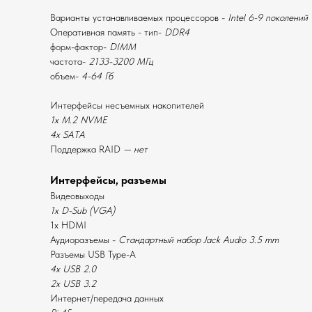
Варианты устанавливаемых процессоров -
Intel 6-9 поколений
Оперативная память - тип-
DDR4
форм-фактор-
DIMM
частота-
2133-3200 МГц
объем-
4-64 Гб
Интерфейсы несъемных накопителей
1x M.2 NVME
4x SATA
Поддержка RAID
— нет
Интерфейсы, разъемы
Видеовыходы
1x D-Sub (VGA)
1x HDMI
Аудиоразъемы -
Стандартный набор
Jack Audio 3.5 mm
Разъемы USB Type-A
4x USB 2.0
2x USB 3.2
Интернет/передача данных