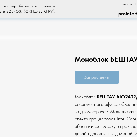
пн - пт 
е и проработке технического
З и 223-ФЗ. (ОКПД-2, КТРУ).
prointer
Моноблок БЕШТАУ
Запрос цены
Моноблок
БЕШТАУ AIO2402
современного офиса, объеди
в одном корпусе. Модель бази
спектр процессоров Intel Core
обеспечивая высокую произво
дизайн дополнен выдвижной в