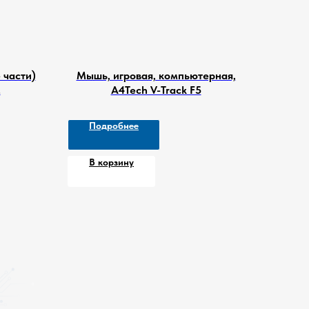
 части)
Мышь, игровая, компьютерная,
.
A4Tech V-Track F5
Подробнее
В корзину