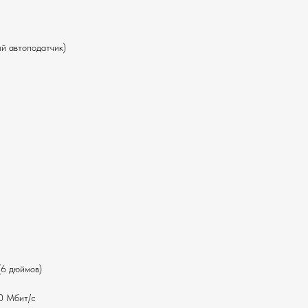
й автоподатчик)
(6 дюймов)
00 Мбит/с