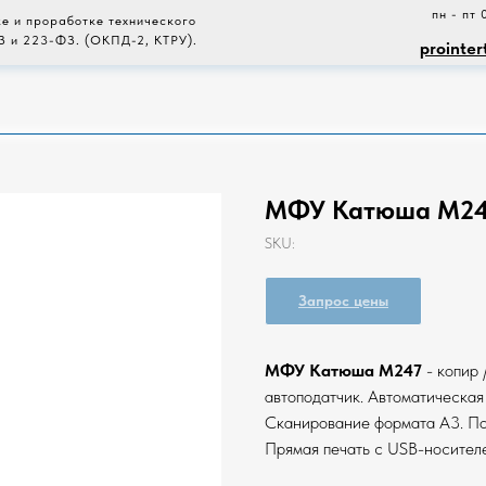
пн - пт 
е и проработке технического
З и 223-ФЗ. (ОКПД-2, КТРУ).
prointer
МФУ Катюша M24
SKU:
Запрос цены
МФУ Катюша M247
- копир 
автоподатчик. Автоматическая
Сканирование формата А3. Под
Прямая печать с USB-носител