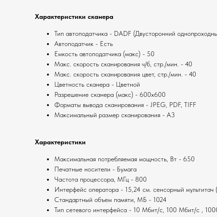
Характеристики сканера
Тип автоподатчика - DADF (Двусторонний однопроходны
Автоподатчик - Есть
Емкость автоподатчика (макс) - 50
Макс. скорость сканирования ч/б, стр./мин. - 40
Макс. скорость сканирования цвет, стр./мин. - 40
Цветность сканера - Цветной
Разрешение сканера (макс) - 600x600
Форматы вывода сканирования - JPEG, PDF, TIFF
Максимальный размер сканирования - А3
Характеристики
Максимальная потребляемая мощность, Вт - 650
Печатные носители - Бумага
Частота процессора, МГц - 800
Интерфейс оператора - 15,24 см. сенсорный мультитач 
Стандартный объем памяти, МБ - 1024
Тип сетевого интерфейса - 10 Мбит/с, 100 Мбит/с , 10