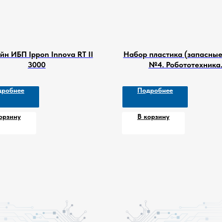
н ИБП Ippon Innova RT II
Набор пластика (запасные
3000
№4. Робототехника
дробнее
Подробнее
орзину
В корзину