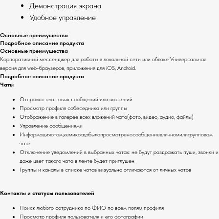
Демонстрация экрана
Удобное управление
Основные преимущества
Подробное описание продукта
Основные преимущества
Корпоративный мессенджер для работы в локальной сети или облаке Универсальная
версия для web-браузеров, приложения для iOS, Android.
Подробное описание продукта
Чаты
Отправка текстовых сообщений или вложений
Просмотр профиля собеседника или группы
Отображение в галерее всех вложений чата(фото, видео, аудио, файлы)
Управление сообщениями
Информацияотом,кемикогдабылопросмотреносообщениевличномилигрупповом
чате
Отключение уведомлений в выбранных чатах: не будут раздражать пуши, звонки и
даже цвет такого чата в ленте будет приглушен
Группы и каналы в списке чатов визуально отличаются от личных чатов
Контакты и статусы пользователей
Поиск любого сотрудника по ФИО по всем полям профиля
Просмотр профиля пользователя и его фотографии