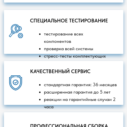
Ноутбуки
Серверное оборудование
Компьютеры
Товары для геймеров
Моноблоки
Интерактивное оборудование
Робототехника
Офисная техника
Российское ПО
Сетевое оборудование
Видеонаблюдение
Бесперебойное питание
Мониторы
Любая информация на сайте не является публичной
офертой. Пользуясь сайтом, вы соглашаетесь с нашей
Политикой обработки персональных данных