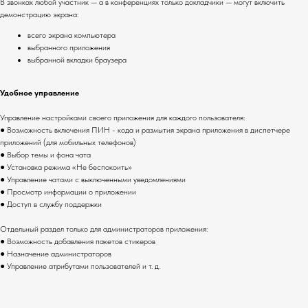
В звонках любой участник — а в конференциях только докладчики — могут включить
демонстрацию экрана:
всего экрана компьютера
выбранного приложения
выбранной вкладки браузера
Удобное управление
Управление настройками своего приложения для каждого пользователя:
● Возможность включения ПИН - кода и размытия экрана приложения в диспетчере
приложений (для мобильных телефонов)
● Выбор темы и фона чата
● Установка режима «Не беспокоить»
● Управление чатами с выключенными уведомлениями
Мы на маркетплейсах
● Просмотр информации о приложении
● Доступ в службу поддержки
Отдельный раздел только для администраторов приложения:
● Возможность добавления пакетов стикеров
Вы можете приобрести нашу продукцию
● Назначение администраторов
● Управление атрибутами пользователей и т. д.
не только на нашем сайте, но и на
ведущих маркетплейсах Wildberries и
Ozon. Воспользовавшись внутренними