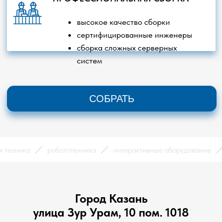
сная техника
робототехника
интерактивные оборудовани
Город Казань
улица Зур Урам, 10 пом. 1018