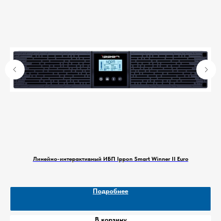
бонусами этих маркетплейсов, вы
можете совершить выгодные покупки и
сэкономить на доставке.
Как воспользоваться бонусами
Wildberries и Ozon:
1.
Wildberries:
Зарегистрируйтесь на
сайте Wildberries и получите бонусный
счет. Бонусы начисляются за покупки и
участие в акциях. Их можно
использовать для оплаты до 99%
стоимости заказа.
2.
Ozon
: Оформите подписку Ozon
Premium. Она дает доступ к бесплатной
Линейно-интерактивный ИБП Ippon Smart Winner II Euro
доставке на все заказы, повышенному
проценту кешбэка и эксклюзивным
скидкам.
Подробнее
Выбирайте нашу продукцию на
маркетплейсах Wildberries и Ozon и
В корзину