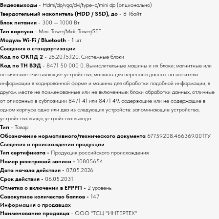
Видеовыходы
- Hdmi/dp/vga/dvi/type-c/mini dp (опционально)
Твердотельный накопитель (HDD / SSD), до
- 8 Тбайт
Блок питания
- 300 — 1000 Вт
Тип корпуса
- Mini-Tower/Midi-Tower/SFF
Модуль Wi-Fi / Bluetooth
- 1 шт
Сведения о стандартизации
Код по ОКПД 2
- 26.20.15.120. Системные блоки
Код по ТН ВЭД
- 8471 50 000 0. Вычислительные машины и их блоки; магнитные или
оптические считывающие устройства, машины для переноса данных на носители
информации в кодированной форме и машины для обработки подобной информации, в
другом месте не поименованные или не включенные: блоки обработки данных, отличные
от описанных в субпозиции 8471 41 или 8471 49, содержащие или не содержащие в
одном корпусе одно или два из следующих устройств: запоминающие устройства,
устройства ввода, устройства вывода
Тип
- Товар
Обозначение нормативного/технического документа
67759208.466369.001ТУ
Сведения о происхождении продукции
Мы на маркетплейсах
Тип сертификата -
Продукция российского происхождения
Номер реестровой записи -
10805654
Дата начала действия -
07.05.2026
Срок действия -
06.05.2031
Отметка о включении в ЕРРРП -
2 уровень
Вы можете приобрести нашу продукцию
Совокупное количество баллов -
147
не только на нашем сайте, но и на
Информация о продавцах
Наименование продавца
- ООО "ТСЦ "ИНТЕРТЕХ"
ведущих маркетплейсах Wildberries и