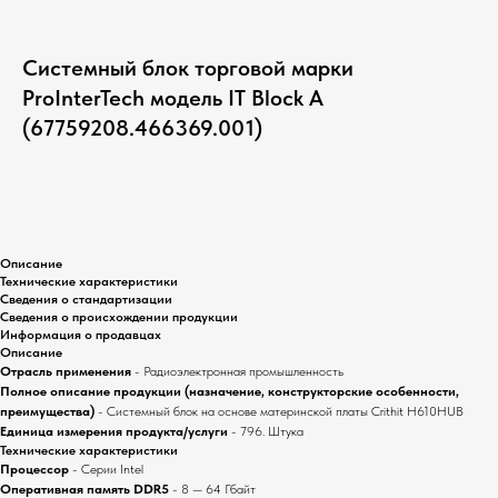
Системный блок торговой марки
ProInterTech модель IT Block А
(67759208.466369.001)
Запрос цены
Описание
Технические характеристики
Сведения о стандартизации
Сведения о происхождении продукции
Информация о продавцах
Описание
Отрасль применения
- Радиоэлектронная промышленность
Полное описание продукции (назначение, конструкторские особенности,
преимущества)
- Системный блок на основе материнской платы Crithit H610HUB
Единица измерения продукта/услуги
- 796. Штука
Технические характеристики
Процессор
- Серии Intel
Оперативная память DDR5
- 8 — 64 Гбайт