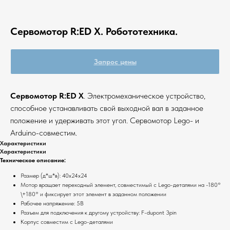
Сервомотор R:ED X. Робототехника.
Запрос цены
Сервомотор R:ED X
. Электромеханическое устройство,
способное устанавливать свой выходной вал в заданное
положение и удерживать этот угол. Сервомотор Lego- и
Arduino-совместим.
Характеристики
Характеристики
Техническое описание:
Мы на маркетплейсах
Размер (д*ш*в): 40x24x24
Мотор вращает переходный элемент, совместимый с Lego-деталями на -180°
\+180° и фиксирует этот элемент в заданном положении
Рабочее напряжение: 5В
Разъем для подключения к другому устройству: F-dupont 3pin
Корпус совместим с Lego-деталями
Вы можете приобрести нашу продукцию