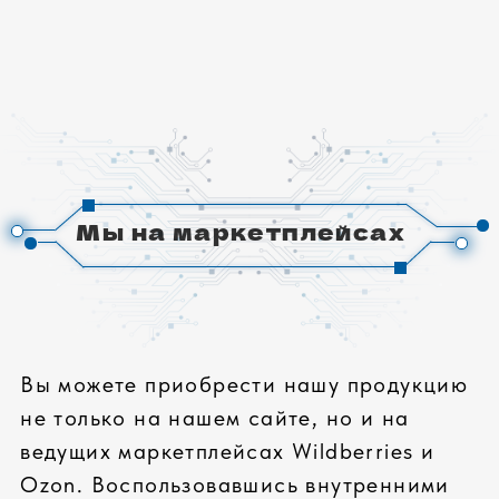
не только на нашем сайте, но и на
ведущих маркетплейсах Wildberries и
Ozon. Воспользовавшись внутренними
бонусами этих маркетплейсов, вы
можете совершить выгодные покупки и
сэкономить на доставке.
Как воспользоваться бонусами
Wildberries и Ozon:
1.
Wildberries:
Зарегистрируйтесь на
сайте Wildberries и получите бонусный
счет. Бонусы начисляются за покупки и
участие в акциях. Их можно
использовать для оплаты до 99%
стоимости заказа.
2.
Ozon
: Оформите подписку Ozon
Premium. Она дает доступ к бесплатной
доставке на все заказы, повышенному
проценту кешбэка и эксклюзивным
скидкам.