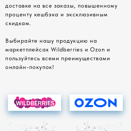
ЛУЧШИЕ КОМПЛЕКТУЮЩИЕ
только известные бренды
входной контроль
проверка совместимости
СПЕЦИАЛЬНОЕ ТЕСТИРОВАНИЕ
тестирование всех
компонентов
проверка всей системы
стресс-тесты комплектующих
КАЧЕСТВЕННЫЙ СЕРВИС
стандартная гарантия: 36 месяцев
расширенная гарантия до 5 лет
реакции на гарантийные случаи 2
часа