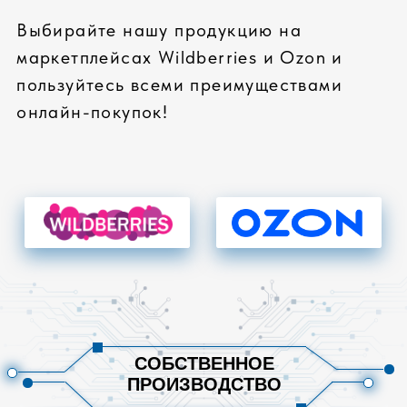
тестирование всех
компонентов
проверка всей системы
стресс-тесты комплектующих
КАЧЕСТВЕННЫЙ СЕРВИС
стандартная гарантия: 36 месяцев
расширенная гарантия до 5 лет
реакции на гарантийные случаи 2
часа
ПРОФЕССИОНАЛЬНАЯ СБОРКА
высокое качество сборки
сертифицированные инженеры
сборка сложных серверных
систем
СОБРАТЬ