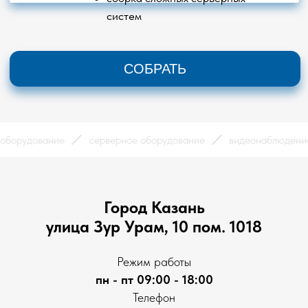
Российское ПО
Сетевое оборудование
Видеонаблюдение
Бесперебойное питание
Мониторы
ые оборудование
серверное оборудование
видеонаблюде
Любая информация на сайте не является публичной
офертой. Пользуясь сайтом, вы соглашаетесь с нашей
Политикой обработки персональных данных
Город Казань
улица Зур Урам, 10 пом. 1018
Режим работы
пн - пт 09:00 - 18:00
Телефон