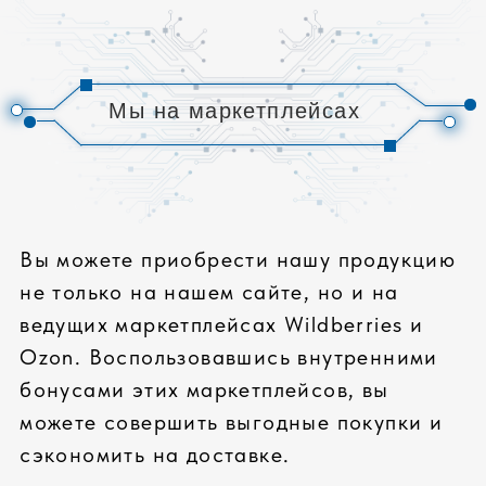
1.
Wildberries:
Зарегистрируйтесь на
сайте Wildberries и получите бонусный
счет. Бонусы начисляются за покупки и
участие в акциях. Их можно
использовать для оплаты до 99%
стоимости заказа.
2.
Ozon
: Оформите подписку Ozon
Premium. Она дает доступ к бесплатной
доставке на все заказы, повышенному
проценту кешбэка и эксклюзивным
скидкам.
Выбирайте нашу продукцию на
маркетплейсах Wildberries и Ozon и
пользуйтесь всеми преимуществами
онлайн-покупок!