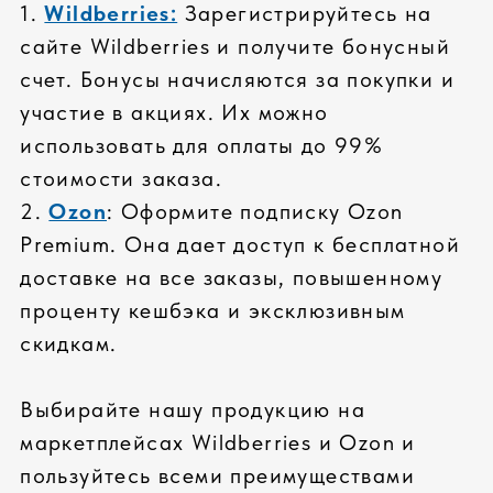
входной контроль
проверка совместимости
СПЕЦИАЛЬНОЕ ТЕСТИРОВАНИЕ
тестирование всех
компонентов
проверка всей системы
стресс-тесты комплектующих
КАЧЕСТВЕННЫЙ СЕРВИС
стандартная гарантия: 36 месяцев
расширенная гарантия до 5 лет
реакции на гарантийные случаи 2
часа
ПРОФЕССИОНАЛЬНАЯ СБОРКА
высокое качество сборки
сертифицированные инженеры
сборка сложных серверных