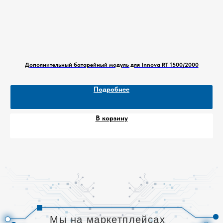
можете совершить выгодные покупки и
сэкономить на доставке.
Как воспользоваться бонусами
Wildberries и Ozon:
Дополнительный батарейный модуль для Innova RT 1500/2000
1.
Wildberries:
Зарегистрируйтесь на
сайте Wildberries и получите бонусный
Подробнее
счет. Бонусы начисляются за покупки и
участие в акциях. Их можно
использовать для оплаты до 99%
В корзину
стоимости заказа.
2.
Ozon
: Оформите подписку Ozon
Premium. Она дает доступ к бесплатной
доставке на все заказы, повышенному
проценту кешбэка и эксклюзивным
скидкам.
Выбирайте нашу продукцию на
маркетплейсах Wildberries и Ozon и
пользуйтесь всеми преимуществами