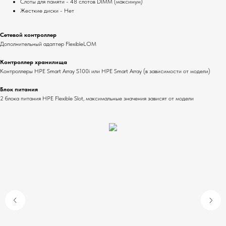
Слоты для памяти - 48 слотов DIMM (максимум)
Жесткие диски - Нет
Сетевой контроллер
Дополнительный адаптер FlexibleLOM
Контроллер хранилища
Контроллеры HPE Smart Array S100i или HPE Smart Array (в зависимости от модели)
Блок питания
2 блока питания HPE Flexible Slot, максимальные значения зависят от модели
Мы на маркетплейсах
Вы можете приобрести нашу продукцию
не только на нашем сайте, но и на
ведущих маркетплейсах Wildberries и
Ozon. Воспользовавшись внутренними
бонусами этих маркетплейсов, вы