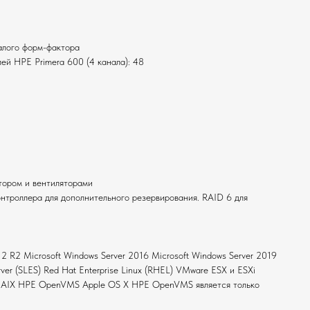
алого форм-фактора
ей HPE Primera 600 (4 канала): 48
тором и вентиляторами
онтроллера для дополнительного резервирования. RAID 6 для
12 R2 Microsoft Windows Server 2016 Microsoft Windows Server 2019
ver (SLES) Red Hat Enterprise Linux (RHEL) VMware ESX и ESXi
 IBM AIX HPE OpenVMS Apple OS X HPE OpenVMS является только