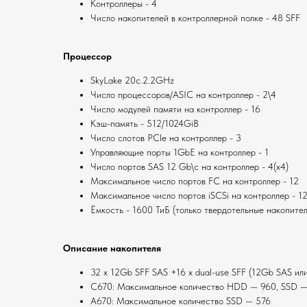
Контроллеры - 4
Число накопителей в контроллерной полке - 48 SFF
Процессор
SkyLake 20c.2.2GHz
Число процессоров/ASIC на контроллер - 2\4
Число модулей памяти на контроллер - 16
Кэш-память - 512/1024GiB
Число слотов PСle на контроллер - 3
Управляющие порты 1GbE на контроллер - 1
Число портов SAS 12 Gb\c на контроллер - 4(x4)
Максимальное число портов FC на контроллер - 12
Максимальное число портов iSCSi на контроллер - 1
Ёмкость - 1600 ТиБ (только твердотельные накопител
Описание накопителя
32 x 12Gb SFF SAS +16 x dual-use SFF (12Gb SAS ил
C670: Максимальное количество HDD — 960, SSD —
А670: Максимальное количество SSD — 576