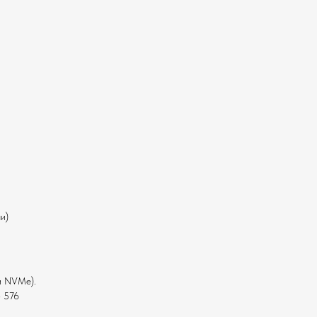
2
и)
и NVMe).
 576