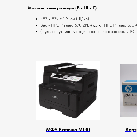
Минимальные размеры (В x Ш x Г)
483 x 839 x 174 см (Ш/Г/В)
Вес - HPE Primera 670 2N: 47,3 кг, HPE Primera 670 4
(в указанную массу входят шасси, контроллеры и PC
МФУ Катюша M130
Карт