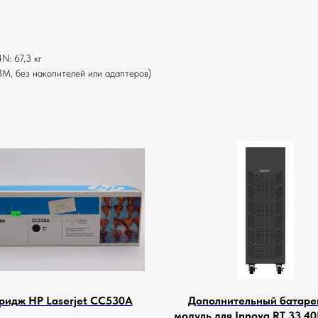
N: 67,3 кг
BM, без накопителей или адаптеров)
ридж HP Laserjet CC530A
Дополнительный батар
модуль для Innova RT 33 4