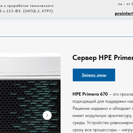
пн - пт 
е и проработке технического
З и 223-ФЗ. (ОКПД-2, КТРУ).
prointer
Сервер HPE Prime
Запрос цены
HPE Primera 670
– это произ
подходящий для поддержки на
Решение надежно и обладает 
имеет модульную архитектуру, 
среды. Устройство равномерн
сразу все процессоры – нагру