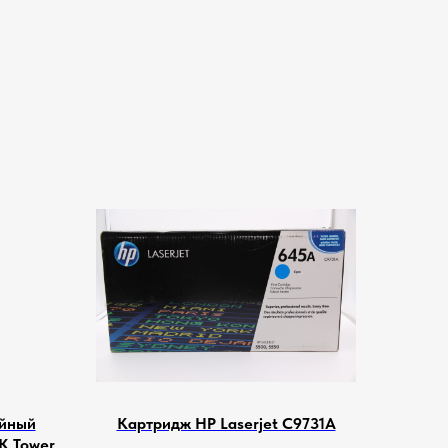
ейный
Картридж HP Laserjet C9731A
0K Tower