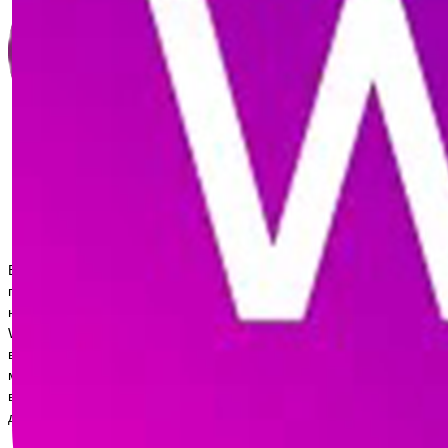
Вы можете приобрести нашу
продукцию не только на нашем сайте,
но и на ведущих маркетплейсах
Wildberries и Ozon. Воспользовавшись
внутренними бонусами этих
маркетплейсов, вы можете совершить
выгодные покупки и сэкономить на
доставке.