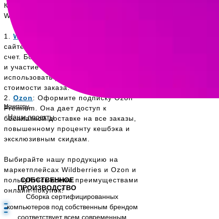
Как воспользоваться бонусами
Wildberries и Ozon:
1.
Wildberries:
Зарегистрируйтесь на
сайте Wildberries и получите бонусный
счет. Бонусы начисляются за покупки
и участие в акциях. Их можно
использовать для оплаты до 99%
стоимости заказа.
2.
Ozon
: Оформите подписку Ozon
Мониторы
Premium. Она дает доступ к
Наши проекты
бесплатной доставке на все заказы,
повышенному проценту кешбэка и
эксклюзивным скидкам.
Выбирайте нашу продукцию на
маркетплейсах Wildberries и Ozon и
пользуйтесь всеми преимуществами
СОБСТВЕННОЕ
ПРОИЗВОДСТВО
онлайн-покупок!
Сборка сертифицированных
компьютеров под собственным брендом
соответствует всем современным