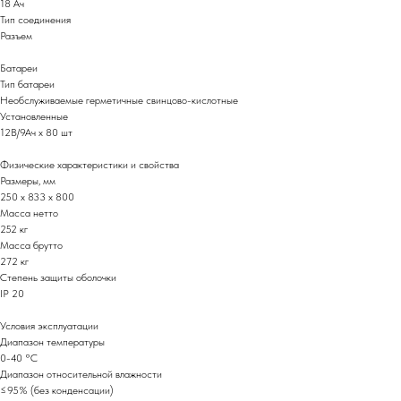
18 Ач
Тип соединения
Разъем
Батареи
Тип батареи
Необслуживаемые герметичные свинцово-кислотные
Установленные
12В/9Ач х 80 шт
Физические характеристики и свойства
Размеры, мм
250 x 833 x 800
Масса нетто
252 кг
Масса брутто
272 кг
Степень защиты оболочки
IP 20
Условия эксплуатации
Диапазон температуры
0-40 °C
Диапазон относительной влажности
≤95% (без конденсации)