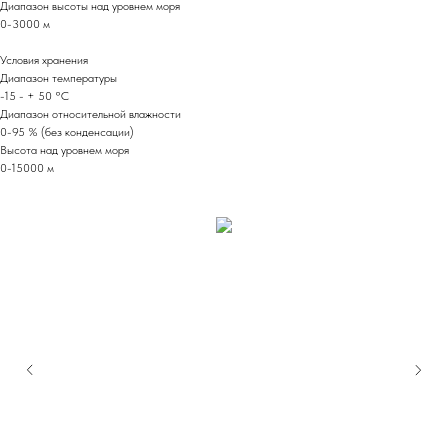
Диапазон высоты над уровнем моря
0-3000 м
Условия хранения
Диапазон температуры
-15 - + 50 °C
Диапазон относительной влажности
0-95 % (без конденсации)
Высота над уровнем моря
0-15000 м
Мы на маркетплейсах
Вы можете приобрести нашу продукцию
не только на нашем сайте, но и на
ведущих маркетплейсах Wildberries и
Ozon. Воспользовавшись внутренними
бонусами этих маркетплейсов, вы
можете совершить выгодные покупки и