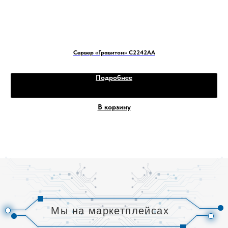
сэкономить на доставке.
Как воспользоваться бонусами
Wildberries и Ozon:
Сервер «Гравитон» С2242AА
1.
Wildberries:
Зарегистрируйтесь на
сайте Wildberries и получите бонусный
Подробнее
счет. Бонусы начисляются за покупки и
участие в акциях. Их можно
использовать для оплаты до 99%
В корзину
стоимости заказа.
2.
Ozon
: Оформите подписку Ozon
Premium. Она дает доступ к бесплатной
доставке на все заказы, повышенному
проценту кешбэка и эксклюзивным
скидкам.
Выбирайте нашу продукцию на
маркетплейсах Wildberries и Ozon и
пользуйтесь всеми преимуществами
онлайн-покупок!