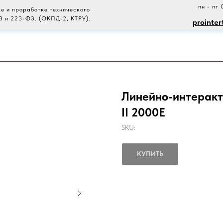
пн - пт 
е и проработке технического
З и 223-ФЗ. (ОКПД-2, КТРУ).
prointer
Линейно-интеракт
II 2000E
SKU:
КУПИТЬ