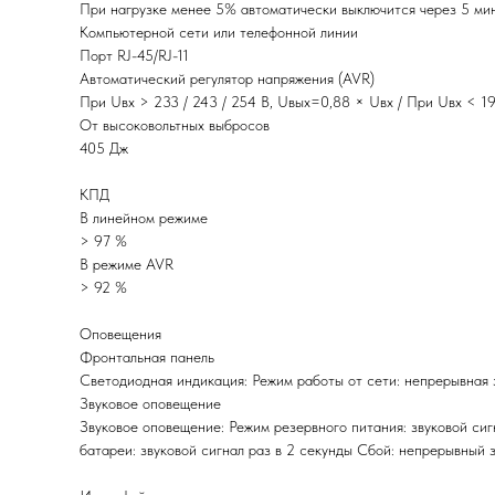
При нагрузке менее 5% автоматически выключится через 5 мин
Компьютерной сети или телефонной линии
Порт RJ-45/RJ-11
Автоматический регулятор напряжения (AVR)
При Uвх > 233 / 243 / 254 В, Uвых=0,88 × Uвх / При Uвх < 198
От высоковольтных выбросов
405 Дж
КПД
В линейном режиме
> 97 %
В режиме AVR
> 92 %
Оповещения
Фронтальная панель
Светодиодная индикация: Режим работы от сети: непрерывная 
Звуковое оповещение
Звуковое оповещение: Режим резервного питания: звуковой сигн
батареи: звуковой сигнал раз в 2 секунды Сбой: непрерывный 