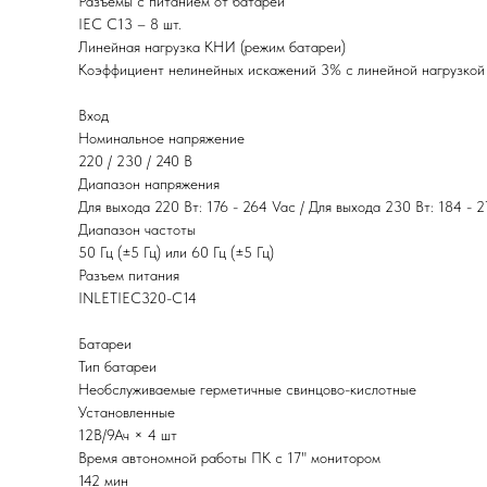
Разъемы с питанием от батареи
IEC C13 – 8 шт.
Линейная нагрузка КНИ (режим батареи)
Коэффициент нелинейных искажений 3% с линейной нагрузкой 
Вход
Номинальное напряжение
220 / 230 / 240 В
Диапазон напряжения
Для выхода 220 Вт: 176 - 264 Vac / Для выхода 230 Вт: 184 - 2
Диапазон частоты
50 Гц (±5 Гц) или 60 Гц (±5 Гц)
Разъем питания
INLETIEC320-C14
Батареи
Тип батареи
Необслуживаемые герметичные свинцово-кислотные
Установленные
12В/9Ач × 4 шт
Время автономной работы ПК с 17" монитором
142 мин