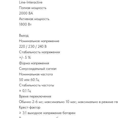
Line-Interactive
Полная мощность
2000 ВА
Активная мощность
1800 Вт
Выход
Номинальное напряжение
220 / 230 / 240 В
Стабильность напряжения
+/- 5 %
Форма напряжения
Синусоидальный сигнал
Номинальная частота
50 или 60 Гц
Стабильность частоты
± 0,1 Гц
Время переключения
Обычно 2-6 мс; максимально 10 мас; максимально в режиме ге
Крест-фактор
≥ 3:1 выходное напряжение батареи