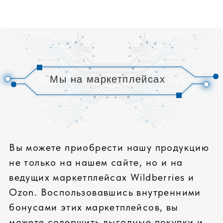
Сборка сертифицированных компьютеров
под собственным брендом соответствует
всем современным требованиям
ЛУЧШИЕ КОМПЛЕКТУЮЩИЕ
только известные бренды
входной контроль
проверка совместимости
СПЕЦИАЛЬНОЕ ТЕСТИРОВАНИЕ
тестирование всех
компонентов
проверка всей системы
стресс-тесты комплектующих
КАЧЕСТВЕННЫЙ СЕРВИС
стандартная гарантия: 36 месяцев