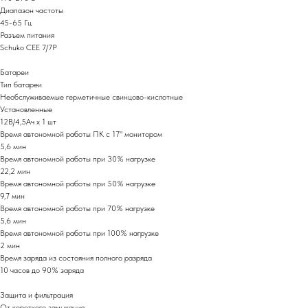
Диапазон частоты
45-65 Гц
Разъем питания
Schuko CEE 7/7P
Батареи
Тип батареи
Необслуживаемые герметичные свинцово-кислотные
Установленные
12В/4,5Ач х 1 шт
Время автономной работы ПК с 17" монитором
5,6 мин
Время автономной работы при 30% нагрузке
22,2 мин
Время автономной работы при 50% нагрузке
9,7 мин
Время автономной работы при 70% нагрузке
5,6 мин
Время автономной работы при 100% нагрузке
2 мин
Время заряда из состояния полного разряда
10 часов до 90% заряда
Защита и фильтрация
От короткого замыкания