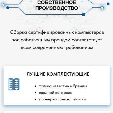
Главная
О компании
Наши проекты
Контакты
Ноутбуки
Серверное оборудование
Компьютеры
Товары для геймеров
Моноблоки
Интерактивное оборудование
Робототехника
Офисная техника
Российское ПО
Сетевое оборудование
Видеонаблюдение
Бесперебойное питание
Мониторы