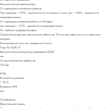
Автоматический выключатель
От перегрузки в линейном режиме
При нагрузке > 110% - выключится по истечении 3 мин; при > 140% - выключится
незамедлительно.
От перегрузки в режиме работы от батареи
при нагрузке > 110% - выключится незамедлительно.
От глубокого разряда батареи
Ограничение времени автономной работы до 30 мин вне зависимости от величины
нагрузки
Компьютерной сети или телефонной линии
Порт RJ-45/RJ-11
Автоматический регулятор напряжения (AVR)
нет
От высоковольтных выбросов
125 Дж
КПД
В линейном режиме
> 95 %
В режиме AVR
нет
Оповещения
Фронтальная панель