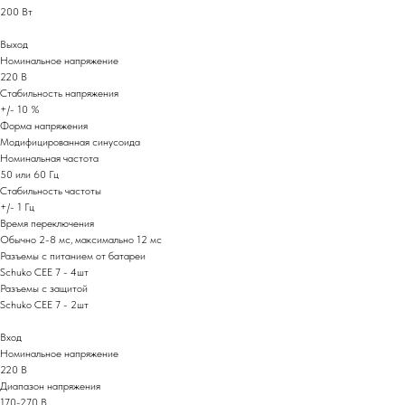
200 Вт
Выход
Номинальное напряжение
220 В
Стабильность напряжения
+/- 10 %
Форма напряжения
Модифицированная синусоида
Номинальная частота
50 или 60 Гц
Стабильность частоты
+/- 1 Гц
Время переключения
Обычно 2-8 мс, максимально 12 мс
Разъемы с питанием от батареи
Schuko CEE 7 - 4шт
Разъемы с защитой
Schuko CEE 7 - 2шт
Вход
Номинальное напряжение
220 В
Диапазон напряжения
170-270 В