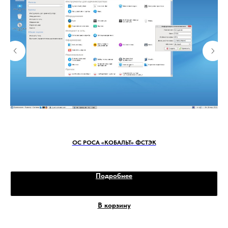
Premium. Она дает доступ к бесплатной
доставке на все заказы, повышенному
проценту кешбэка и эксклюзивным
скидкам.
Выбирайте нашу продукцию на
маркетплейсах Wildberries и Ozon и
пользуйтесь всеми преимуществами
онлайн-покупок!
ОС РОСА «КОБАЛЬТ» ФСТЭК
Подробнее
СОБСТВЕННОЕ
В корзину
ПРОИЗВОДСТВО