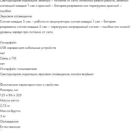
Светодиодная индикация: зеленый – питание от сети, линейный режим работы; зеленый
мигающий каждые 1 сек и красный – батарея разряжена или перегрузка; красный –
ошибка
Звуковое оповещение
Сигнал каждые 5 сек – работа от аккумулятора; сигнал каждую 1 сек – батарея
разряжена; сигнал каждые 2 сек – перегрузка; непрерывный сигнал – ошибка или низкий
уровень заряда при питании от сети
Интерфейс
USB зарядка для мобильных устройств
нет
Связь с ПК
нет
Интерфейс пользователя
Светодиодная индикация, звуковое оповещение, кнопка вкл/выкл
Физические характеристики и свойства
Размеры, мм
125 x 86 x 320
Масса нетто
2,72 кг
Масса брутто
3 кг
Охлаждение
Мы на маркетплейсах
Естественное