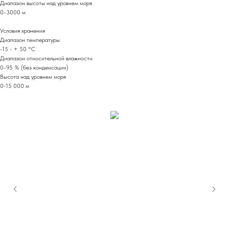
Диапазон высоты над уровнем моря
0-3000 м
Условия хранения
Диапазон температуры
-15 - + 50 °C
Диапазон относительной влажности
0-95 % (без конденсации)
Высота над уровнем моря
0-15 000 м
Мы на маркетплейсах
Вы можете приобрести нашу продукцию
не только на нашем сайте, но и на
ведущих маркетплейсах Wildberries и
Ozon. Воспользовавшись внутренними
бонусами этих маркетплейсов, вы
можете совершить выгодные покупки и