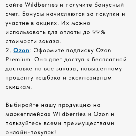
проверка совместимости
СПЕЦИАЛЬНОЕ ТЕСТИРОВАНИЕ
тестирование всех
компонентов
проверка всей системы
стресс-тесты комплектующих
КАЧЕСТВЕННЫЙ СЕРВИС
стандартная гарантия: 36 месяцев
расширенная гарантия до 5 лет
реакции на гарантийные случаи 2
часа
ПРОФЕССИОНАЛЬНАЯ СБОРКА
высокое качество сборки
сертифицированные инженеры
сборка сложных серверных
систем